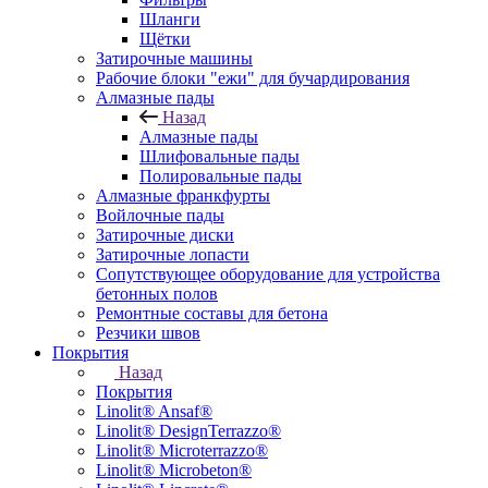
Шланги
Щётки
Затирочные машины
Рабочие блоки "ежи" для бучардирования
Алмазные пады
Назад
Алмазные пады
Шлифовальные пады
Полировальные пады
Алмазные франкфурты
Войлочные пады
Затирочные диски
Затирочные лопасти
Сопутствующее оборудование для устройства
бетонных полов
Ремонтные составы для бетона
Резчики швов
Покрытия
Назад
Покрытия
Linolit® Ansaf®
Linolit® DesignTerrazzo®
Linolit® Microterrazzo®
Linolit® Microbeton®