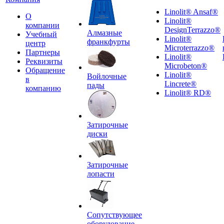
Linolit® Ansaf®
О
Linolit®
компании
DesignTerrazzo®
Алмазные
Учебный
Linolit®
франкфурты
центр
Microterrazzo®
Партнеры
Linolit®
Реквизиты
Microbeton®
Обращение
Linolit®
Войлочные
в
Lincrete®
пады
компанию
Linolit® RD®
Затирочные
диски
Затирочные
лопасти
Сопутствующее
оборудование