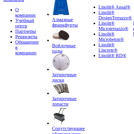
Linolit® Ansaf®
О
Linolit®
компании
DesignTerrazzo®
Алмазные
Учебный
Linolit®
франкфурты
центр
Microterrazzo®
Партнеры
Linolit®
Реквизиты
Microbeton®
Обращение
Linolit®
Войлочные
в
Lincrete®
пады
компанию
Linolit® RD®
Затирочные
диски
Затирочные
лопасти
Сопутствующее
оборудование