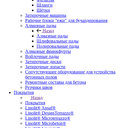
Шланги
Щётки
Затирочные машины
Рабочие блоки "ежи" для бучардирования
Алмазные пады
Назад
Алмазные пады
Шлифовальные пады
Полировальные пады
Алмазные франкфурты
Войлочные пады
Затирочные диски
Затирочные лопасти
Сопутствующее оборудование для устройства
бетонных полов
Ремонтные составы для бетона
Резчики швов
Покрытия
Назад
Покрытия
Linolit® Ansaf®
Linolit® DesignTerrazzo®
Linolit® Microterrazzo®
Linolit® Microbeton®