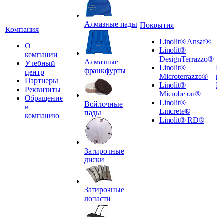
Алмазные пады
Покрытия
Компания
Linolit® Ansaf®
О
Linolit®
компании
DesignTerrazzo®
Алмазные
Учебный
Linolit®
франкфурты
центр
Microterrazzo®
Партнеры
Linolit®
Реквизиты
Microbeton®
Обращение
Linolit®
Войлочные
в
Lincrete®
пады
компанию
Linolit® RD®
Затирочные
диски
Затирочные
лопасти