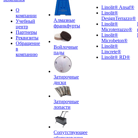
Linolit® Ansaf®
О
Linolit®
компании
DesignTerrazzo®
Алмазные
Учебный
Linolit®
франкфурты
центр
Microterrazzo®
Партнеры
Linolit®
Реквизиты
Microbeton®
Обращение
Linolit®
Войлочные
в
Lincrete®
пады
компанию
Linolit® RD®
Затирочные
диски
Затирочные
лопасти
Сопутствующее
оборудование