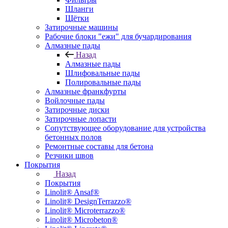
Шланги
Щётки
Затирочные машины
Рабочие блоки "ежи" для бучардирования
Алмазные пады
Назад
Алмазные пады
Шлифовальные пады
Полировальные пады
Алмазные франкфурты
Войлочные пады
Затирочные диски
Затирочные лопасти
Сопутствующее оборудование для устройства
бетонных полов
Ремонтные составы для бетона
Резчики швов
Покрытия
Назад
Покрытия
Linolit® Ansaf®
Linolit® DesignTerrazzo®
Linolit® Microterrazzo®
Linolit® Microbeton®