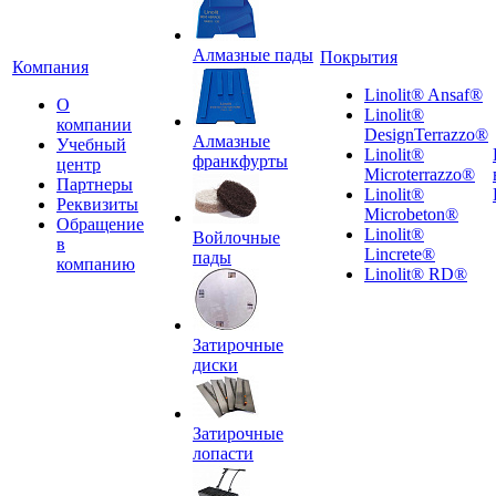
Алмазные пады
Покрытия
Компания
Linolit® Ansaf®
О
Linolit®
компании
DesignTerrazzo®
Алмазные
Учебный
Linolit®
франкфурты
центр
Microterrazzo®
Партнеры
Linolit®
Реквизиты
Microbeton®
Обращение
Linolit®
Войлочные
в
Lincrete®
пады
компанию
Linolit® RD®
Затирочные
диски
Затирочные
лопасти