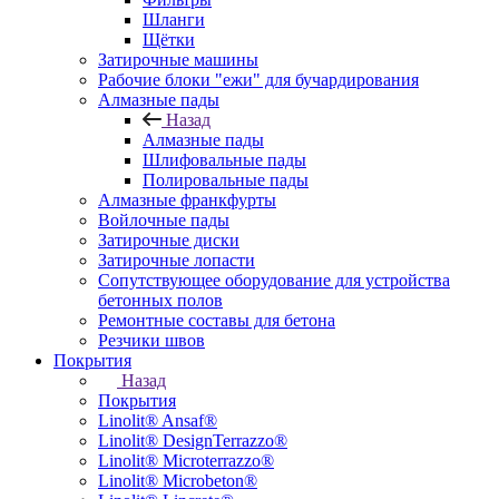
Шланги
Щётки
Затирочные машины
Рабочие блоки "ежи" для бучардирования
Алмазные пады
Назад
Алмазные пады
Шлифовальные пады
Полировальные пады
Алмазные франкфурты
Войлочные пады
Затирочные диски
Затирочные лопасти
Сопутствующее оборудование для устройства
бетонных полов
Ремонтные составы для бетона
Резчики швов
Покрытия
Назад
Покрытия
Linolit® Ansaf®
Linolit® DesignTerrazzo®
Linolit® Microterrazzo®
Linolit® Microbeton®