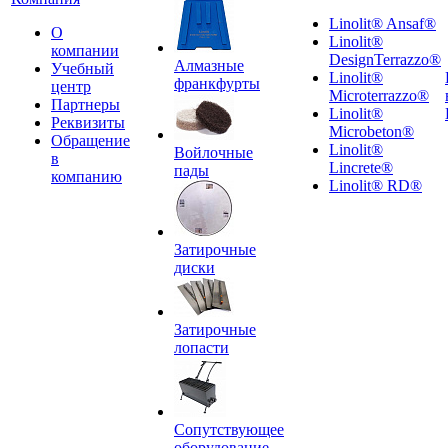
Linolit® Ansaf®
О
Linolit®
компании
DesignTerrazzo®
Алмазные
Учебный
Linolit®
франкфурты
центр
Microterrazzo®
Партнеры
Linolit®
Реквизиты
Microbeton®
Обращение
Linolit®
Войлочные
в
Lincrete®
пады
компанию
Linolit® RD®
Затирочные
диски
Затирочные
лопасти
Сопутствующее
оборудование