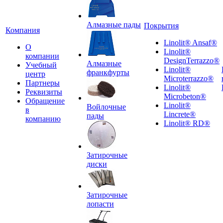
Алмазные пады
Покрытия
Компания
Linolit® Ansaf®
О
Linolit®
компании
DesignTerrazzo®
Алмазные
Учебный
Linolit®
франкфурты
центр
Microterrazzo®
Партнеры
Linolit®
Реквизиты
Microbeton®
Обращение
Linolit®
Войлочные
в
Lincrete®
пады
компанию
Linolit® RD®
Затирочные
диски
Затирочные
лопасти